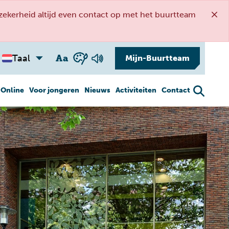
kerheid altijd even contact op met het buurtteam
A
a
Taal
Mijn-Buurtteam
 Online
Voor jongeren
Nieuws
Activiteiten
Contact
Gezond ouder
Veiligheid
worden