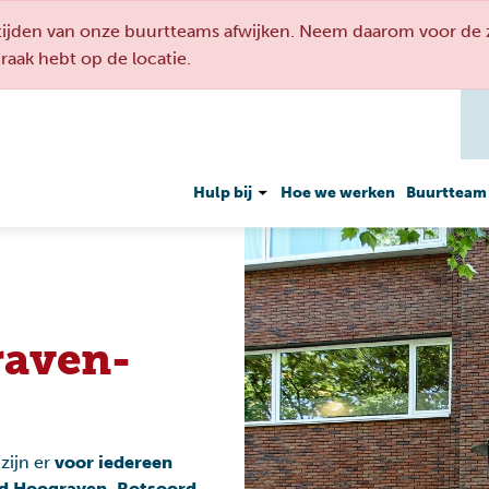
den van onze buurtteams afwijken. Neem daarom voor de ze
spraak hebt op de locatie.
Hulp bij
Hoe we werken
Buurtteam
raven-
Geldzaken
Werken en meedoen
zijn er
voor iedereen
ud Hoograven, Rotsoord