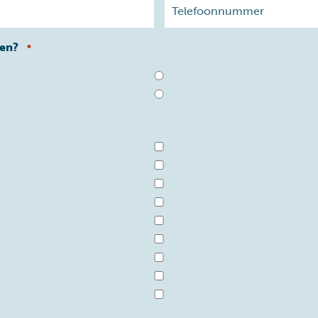
men?
*