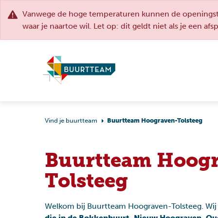
Vanwege de hoge temperaturen kunnen de openingstij
waar je naartoe wil. Let op: dit geldt niet als je een af
Vind je buurtteam
Buurtteam Hoograven-Tolsteeg
Buurtteam Hoog
Tolsteeg
Opvoeden en
Onderwijs & studie
opgroeien
Welkom bij Buurtteam Hoograven-Tolsteeg. Wij 
die in de Bokkenbuurt, Nieuw Hoograven, O