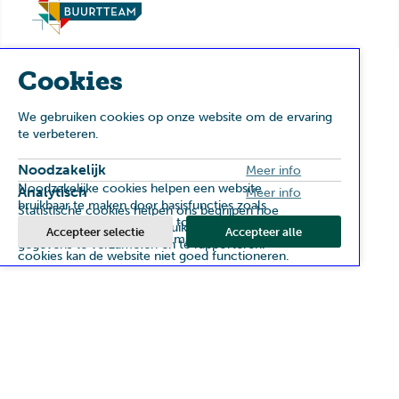
Cookies
We gebruiken cookies op onze website om de ervaring
te verbeteren.
Noodzakelijk
Meer info
Noodzakelijke cookies helpen een website
Analytisch
Meer info
bruikbaar te maken door basisfuncties zoals
Statistische cookies helpen ons begrijpen hoe
paginanavigatie en toegang tot beveiligde delen
bezoekers de website gebruiken, door anoniem
Accepteer selectie
Accepteer alle
van de website mogelijk te maken. Zonder deze
gegevens te verzamelen en te rapporteren.
cookies kan de website niet goed functioneren.