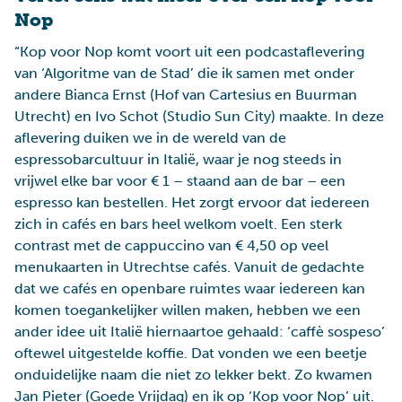
Nop
“Kop voor Nop komt voort uit een podcastaflevering
van ‘Algoritme van de Stad’ die ik samen met onder
andere Bianca Ernst (Hof van Cartesius en Buurman
Utrecht) en Ivo Schot (Studio Sun City) maakte. In deze
aflevering duiken we in de wereld van de
espressobarcultuur in Italië, waar je nog steeds in
vrijwel elke bar voor € 1 – staand aan de bar – een
espresso kan bestellen. Het zorgt ervoor dat iedereen
zich in cafés en bars heel welkom voelt. Een sterk
contrast met de cappuccino van € 4,50 op veel
menukaarten in Utrechtse cafés. Vanuit de gedachte
dat we cafés en openbare ruimtes waar iedereen kan
komen toegankelijker willen maken, hebben we een
ander idee uit Italië hiernaartoe gehaald: ‘caffè sospeso’
oftewel uitgestelde koffie. Dat vonden we een beetje
onduidelijke naam die niet zo lekker bekt. Zo kwamen
Jan Pieter (Goede Vrijdag) en ik op ‘Kop voor Nop’ uit.