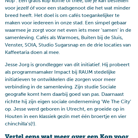
Nop’. Een gratis kop koffie of thee, die je kan bestellen
voor jezelf óf voor een stadsgenoot die het wat minder
breed heeft. Het doel is om cafés toegankelijker te
maken voor iedereen in onze stad. Een simpel gebaar
waarmee je zorgt voor net even iets meer ‘samen’ in de
samenleving. Cafés als Warmoes, Buiten bij de Sluis,
Venster, SOIA, Studio Sugarsnap en de drie locaties van
Kaffeetaria doen al mee.
Jesse Jorg is grondlegger van dit initiatief. Hij probeert
als programmamaker Impact bij RAUM stedelijke
initiatieven te ontwikkelen die zorgen voor meer
verbinding in de samenleving. Zijn studie Sociale
geografie komt hem daarbij goed van pas. Daarnaast
richtte hij zijn eigen sociale onderneming ‘We The City’
op. Jesse werd geboren in Utrecht, en groeide op in
Houten in een klassiek gezin met één broertje en vier
chinchilla’s(!).
Vertel eens wat meer over een Kop voor