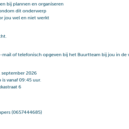
lpen bij plannen en organiseren
 rondom dit onderwerp
r jou wel en niet werkt
Toeslagenaffaire
ht.
 e-mail of telefonisch opgeven bij het Buurtteam bij jou in d
 1 september 2026
p is vanaf 09:45 uur.
kastraat 6
ampers (0657444685)