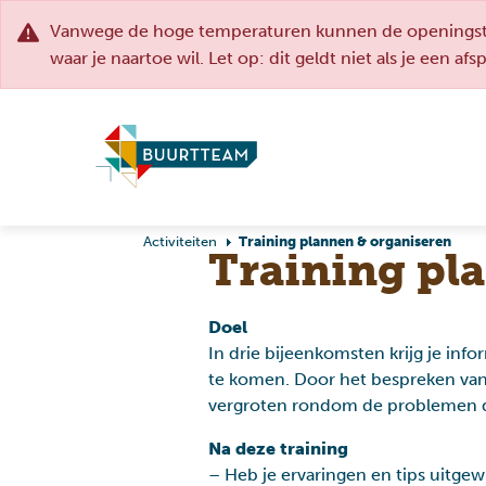
Vanwege de hoge temperaturen kunnen de openingstij
waar je naartoe wil. Let op: dit geldt niet als je een af
Activiteiten
Training plannen & organiseren
Training pl
Doel
In drie bijeenkomsten krijg je info
te komen. Door het bespreken van 
Opvoeden en
vergroten rondom de problemen di
Onderwijs & studie
opgroeien
Na deze training
– Heb je ervaringen en tips uitge