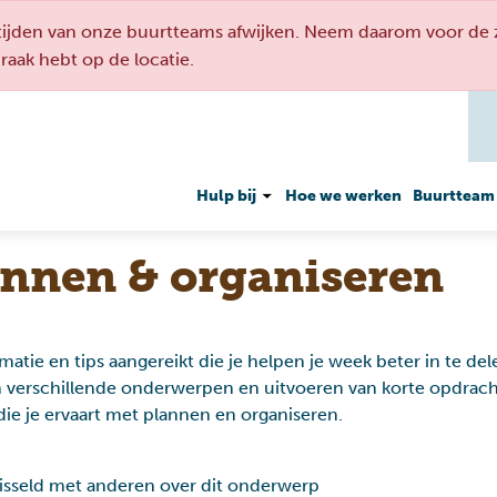
den van onze buurtteams afwijken. Neem daarom voor de ze
spraak hebt op de locatie.
Hulp bij
Hoe we werken
Buurtteam
annen & organiseren
rmatie en tips aangereikt die je helpen je week beter in te del
verschillende onderwerpen en uitvoeren van korte opdrachte
e je ervaart met plannen en organiseren.
Geldzaken
Werken en meedoen
wisseld met anderen over dit onderwerp