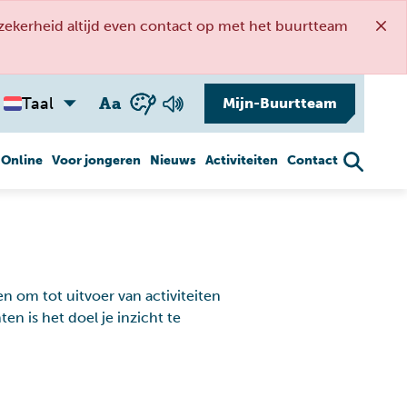
kerheid altijd even contact op met het buurtteam
A
a
Taal
Mijn-Buurtteam
 Online
Voor jongeren
Nieuws
Activiteiten
Contact
en om tot uitvoer van activiteiten
n is het doel je inzicht te
Gezond ouder
Veiligheid
worden