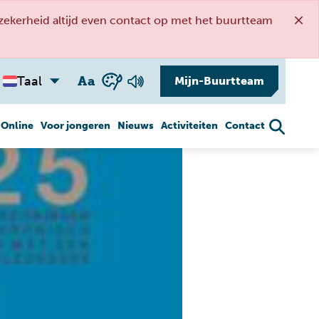
kerheid altijd even contact op met het buurtteam
A
a
Taal
Mijn-Buurtteam
 Online
Voor jongeren
Nieuws
Activiteiten
Contact
Gezond ouder
Veiligheid
worden